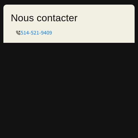
Nous contacter
514-521-9409
bookingverrebtl@gmail.com
2112 Avenue Mont-Royal E, Montréal, Québec
H2H 1J8